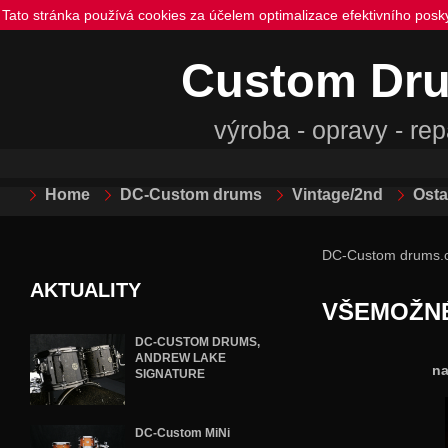
Tato stránka používá cookies za účelem optimalizace efektivního posk
Custom Dr
výroba - opravy - re
Home
DC-Custom drums
Vintage/2nd
Osta
DC-Custom drums.
AKTUALITY
VŠEMOŽN
DC-CUSTOM DRUMS,
ANDREW LAKE
na
SIGNATURE
DC-Custom MiNi