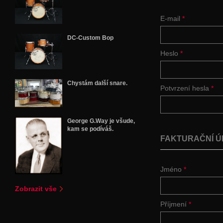
E-mail
*
DC-Custom Bop
Heslo
*
Chystám další snare.
Potvrzení hesla
*
George G.Way je všude,
kam se podíváš.
FAKTURAČNÍ Ú
Jméno
*
Zobrazit vše
Příjmení
*