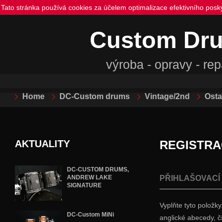
Tato stránka používá cookies za účelem optimalizace efektivního posk
Custom Dr
výroba - opravy - re
Home
DC-Custom drums
Vintage/2nd
Osta
AKTUALITY
REGISTRA
DC-CUSTOM DRUMS,
ANDREW LAKE
PŘIHLAŠOVACÍ
SIGNATURE
Vyplňte tyto položk
DC-Custom MiNi
anglické abecedy, čís