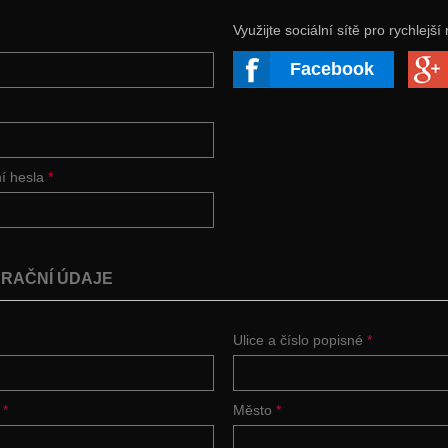
Využijte sociální sítě pro rychlejší 
Facebook
ní hesla
*
RAČNÍ ÚDAJE
Ulice a číslo popisné
*
í
*
Město
*