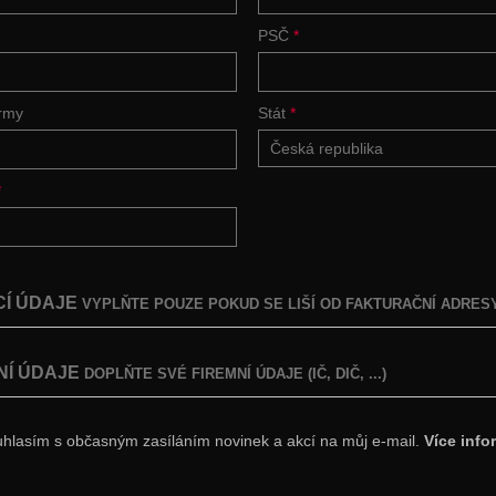
PSČ
*
irmy
Stát
*
Česká republika
*
Í ÚDAJE
VYPLŇTE POUZE POKUD SE LIŠÍ OD FAKTURAČNÍ ADRES
NÍ ÚDAJE
DOPLŇTE SVÉ FIREMNÍ ÚDAJE (IČ, DIČ, ...)
hlasím s občasným zasíláním novinek a akcí na můj e-mail.
Více info