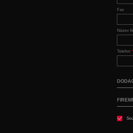
Fax
Název f
Telefon
DODAC
FIREM
Sou