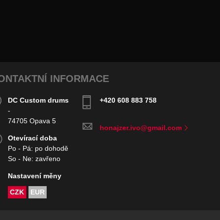
ONTAKTNÍ INFORMACE
DC Custom drums
+420 608 883 758
-
74705 Opava 5
honajzer.ivo@gmail.com
Otevírací doba
Po - Pá: po dohodě
So - Ne: zavřeno
Nastavení měny
CZK
EUR