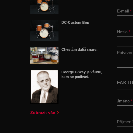
E-mail
*
DC-Custom Bop
Heslo
*
Chystám další snare.
Potvrze
George G.Way je všude,
kam se podíváš.
FAKTU
Jméno
*
Zobrazit vše
Příjmen