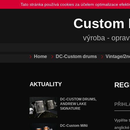
Tato stránka používá cookies za účelem optimalizace efekt
Custom
výroba - oprav
Home
DC-Custom drums
Vintage/2n
AKTUALITY
REG
DC-CUSTOM DRUMS,
ANDREW LAKE
PŘIHL
SIGNATURE
Vyplňte 
DC-Custom MiNi
anglické 