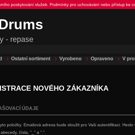
ivního poskytování služeb. Podmínky pro uchovávání nebo přístup ke co
 Drums
y - repase
d
Ostatní sortiment
Vyrobeno
Opraveno
V pr
ISTRACE NOVÉHO ZÁKAZNÍKA
AŠOVACÍ ÚDAJE
tyto položky. Emailová adresa bude sloužit pro Vaši autentifikaci. Hes
abecedy, čísla, "_" a ".".