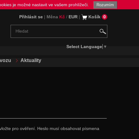
okies je možné nastavit ve vašem prohlížeči.
Rozumím
Přihlásit se
|
Měna
Kč
/
EUR
|
Košík
0
Select Language
▼
ovozu
Aktuality
lo vložte pro ověření. Heslo musí obsahovat písmena