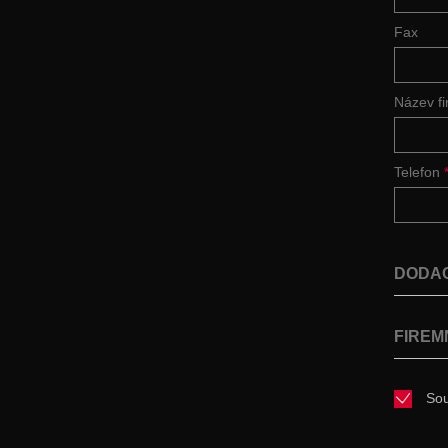
Fax
Název f
Telefon
DODAC
FIREM
Sou