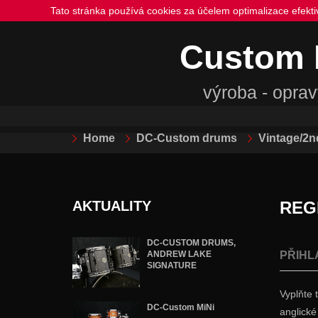
Tato stránka používá cookies za účelem optimalizace efekt
Custom
výroba - oprav
Home
DC-Custom drums
Vintage/2n
AKTUALITY
REG
DC-CUSTOM DRUMS,
ANDREW LAKE
PŘIHL
SIGNATURE
Vyplňte 
DC-Custom MiNi
anglické 