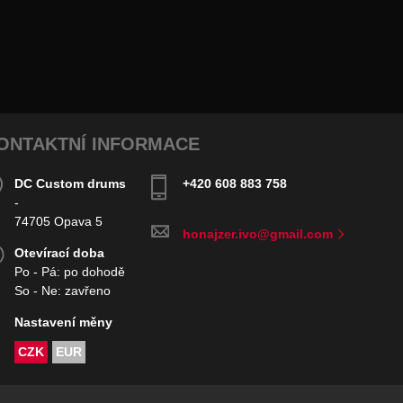
ONTAKTNÍ INFORMACE
DC Custom drums
+420 608 883 758
-
74705 Opava 5
honajzer.ivo@gmail.com
Otevírací doba
Po - Pá: po dohodě
So - Ne: zavřeno
Nastavení měny
CZK
EUR