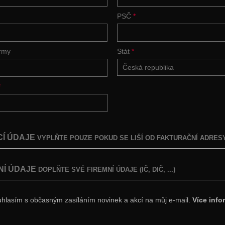
PSČ
*
irmy
Stát
*
Česká republika
*
Í ÚDAJE
VYPLŇTE POUZE POKUD SE LIŠÍ OD FAKTURAČNÍ ADRES
NÍ ÚDAJE
DOPLŇTE SVÉ FIREMNÍ ÚDAJE (IČ, DIČ, ...)
hlasím s občasným zasíláním novinek a akcí na můj e-mail.
Více info