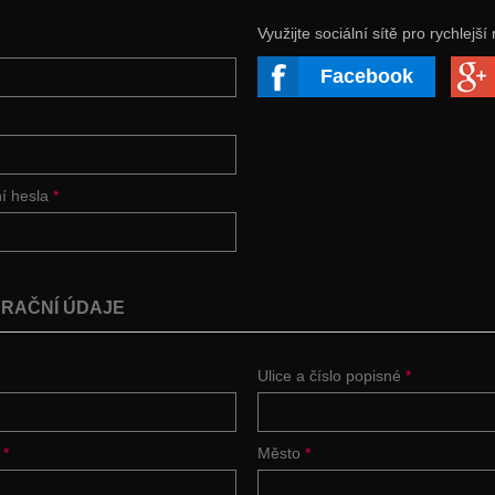
Využijte sociální sítě pro rychlejší 
Facebook
ní hesla
*
RAČNÍ ÚDAJE
Ulice a číslo popisné
*
í
*
Město
*