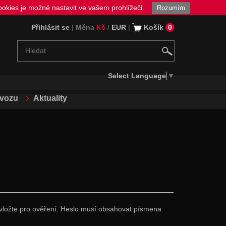
okies je možné nastavit ve vašem prohlížeči.
Rozumím
Přihlásit se
|
Měna
Kč
/
EUR
|
Košík
0
Select Language
▼
ovozu
Aktuality
lo vložte pro ověření. Heslo musí obsahovat písmena