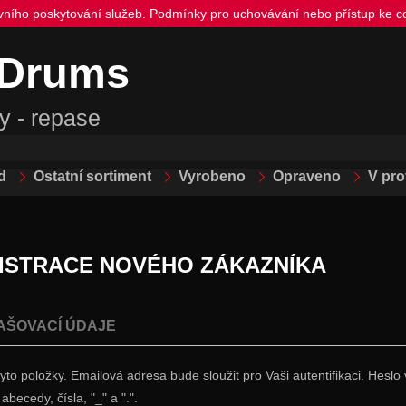
ivního poskytování služeb. Podmínky pro uchovávání nebo přístup ke co
 Drums
y - repase
d
Ostatní sortiment
Vyrobeno
Opraveno
V pr
ISTRACE NOVÉHO ZÁKAZNÍKA
AŠOVACÍ ÚDAJE
tyto položky. Emailová adresa bude sloužit pro Vaši autentifikaci. Hes
abecedy, čísla, "_" a ".".