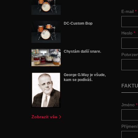
E-mail
*
DC-Custom Bop
Heslo
*
Chystám další snare.
Potvrze
George G.Way je všude,
kam se podíváš.
FAKTU
Jméno
*
Zobrazit vše
Příjmen