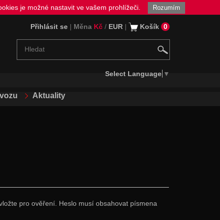
okies je možné nastavit ve vašem prohlížeči.
Rozumím
Přihlásit se
|
Měna
Kč
/
EUR
|
Košík
0
Select Language
▼
ovozu
Aktuality
lo vložte pro ověření. Heslo musí obsahovat písmena