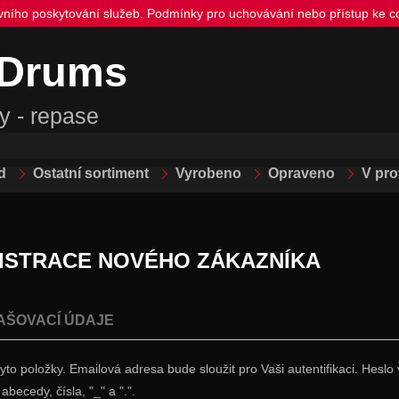
ivního poskytování služeb. Podmínky pro uchovávání nebo přístup ke co
 Drums
y - repase
d
Ostatní sortiment
Vyrobeno
Opraveno
V pr
ISTRACE NOVÉHO ZÁKAZNÍKA
AŠOVACÍ ÚDAJE
tyto položky. Emailová adresa bude sloužit pro Vaši autentifikaci. Hes
abecedy, čísla, "_" a ".".