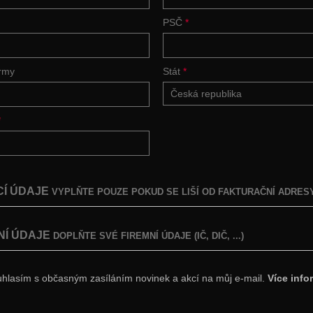
PSČ
*
irmy
Stát
*
Česká republika
*
Í ÚDAJE
VYPLŇTE POUZE POKUD SE LIŠÍ OD FAKTURAČNÍ ADRES
NÍ ÚDAJE
DOPLŇTE SVÉ FIREMNÍ ÚDAJE (IČ, DIČ, ...)
hlasím s občasným zasíláním novinek a akcí na můj e-mail.
Více info