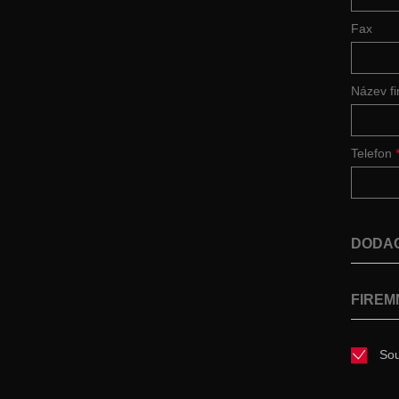
Fax
Název f
Telefon
DODAC
FIREM
Sou