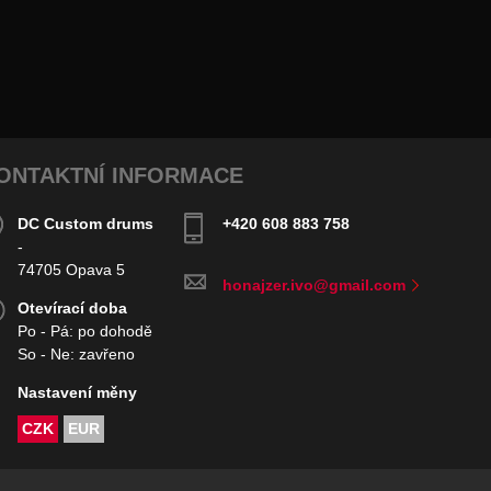
ONTAKTNÍ INFORMACE
DC Custom drums
+420 608 883 758
-
74705 Opava 5
honajzer.ivo@gmail.com
Otevírací doba
Po - Pá: po dohodě
So - Ne: zavřeno
Nastavení měny
CZK
EUR