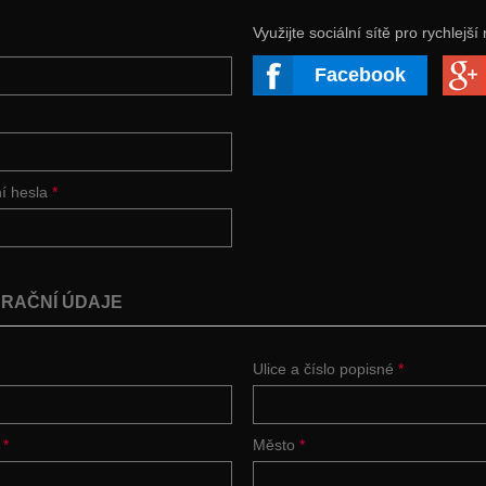
Využijte sociální sítě pro rychlejší 
Facebook
ní hesla
*
RAČNÍ ÚDAJE
Ulice a číslo popisné
*
í
*
Město
*