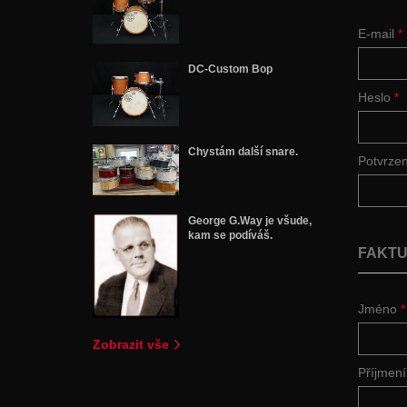
E-mail
*
DC-Custom Bop
Heslo
*
Chystám další snare.
Potvrze
George G.Way je všude,
kam se podíváš.
FAKTU
Jméno
*
Zobrazit vše
Příjmen