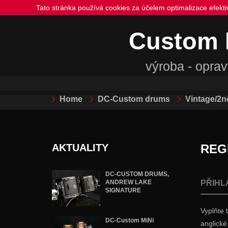
Tato stránka používá cookies za účelem optimalizace efekt
Custom
výroba - oprav
Home
DC-Custom drums
Vintage/2n
AKTUALITY
REG
DC-CUSTOM DRUMS,
ANDREW LAKE
PŘIHL
SIGNATURE
Vyplňte 
DC-Custom MiNi
anglické 