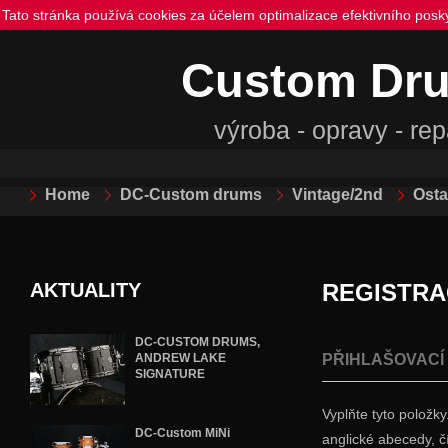
Tato stránka používá cookies za účelem optimalizace efektivního posk
Custom Dr
výroba - opravy - re
Home
DC-Custom drums
Vintage/2nd
Osta
AKTUALITY
REGISTRA
DC-CUSTOM DRUMS,
ANDREW LAKE
PŘIHLAŠOVACÍ
SIGNATURE
Vyplňte tyto položk
DC-Custom MiNi
anglické abecedy, čís