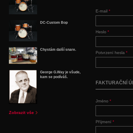
E-mail
*
DC-Custom Bop
Heslo
*
Chystám další snare.
Potvrzení hesla
*
George G.Way je všude,
kam se podíváš.
FAKTURAČNÍ Ú
Jméno
*
Zobrazit vše
Příjmení
*