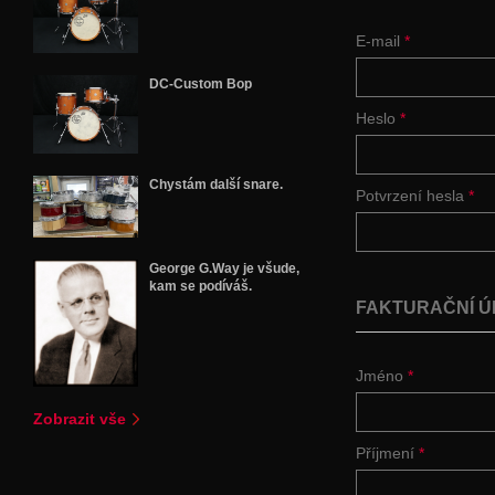
E-mail
*
DC-Custom Bop
Heslo
*
Chystám další snare.
Potvrzení hesla
*
George G.Way je všude,
kam se podíváš.
FAKTURAČNÍ Ú
Jméno
*
Zobrazit vše
Příjmení
*