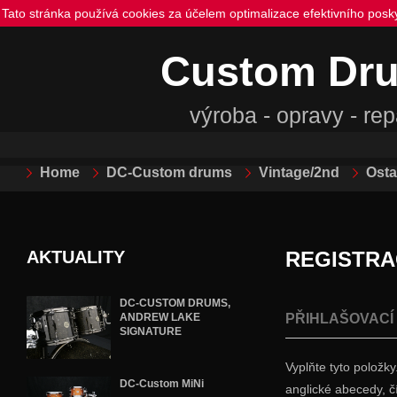
Tato stránka používá cookies za účelem optimalizace efektivního posk
Custom Dr
výroba - opravy - re
Home
DC-Custom drums
Vintage/2nd
Osta
AKTUALITY
REGISTRA
DC-CUSTOM DRUMS,
ANDREW LAKE
PŘIHLAŠOVACÍ
SIGNATURE
Vyplňte tyto položk
DC-Custom MiNi
anglické abecedy, čís