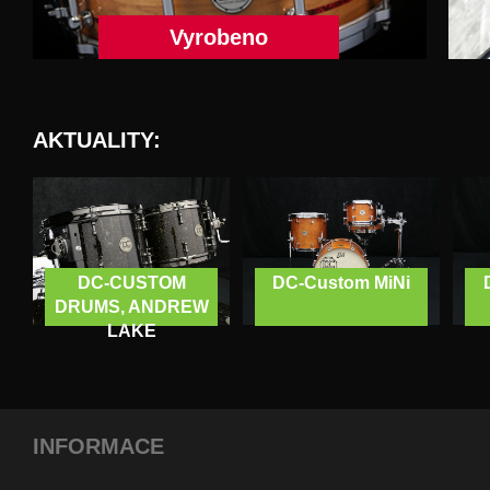
Vyrobeno
AKTUALITY:
DC-CUSTOM
DC-Custom MiNi
DRUMS, ANDREW
LAKE
INFORMACE