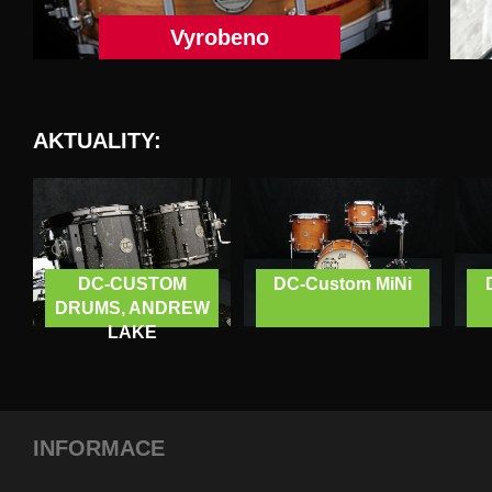
Vyrobeno
AKTUALITY:
DC-CUSTOM
DC-Custom MiNi
DRUMS, ANDREW
LAKE
INFORMACE