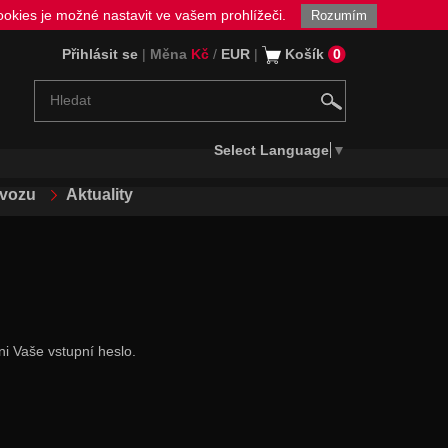
okies je možné nastavit ve vašem prohlížeči.
Rozumím
Přihlásit se
|
Měna
Kč
/
EUR
|
Košík
0
Select Language
▼
ovozu
Aktuality
ni Vaše vstupní heslo.