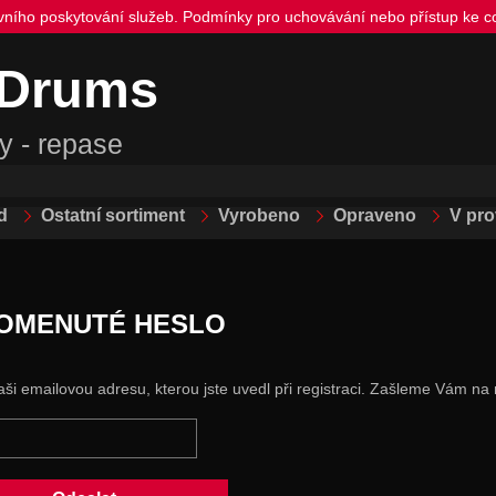
ivního poskytování služeb. Podmínky pro uchovávání nebo přístup ke co
 Drums
y - repase
d
Ostatní sortiment
Vyrobeno
Opraveno
V pr
OMENUTÉ HESLO
aši emailovou adresu, kterou jste uvedl při registraci. Zašleme Vám na 