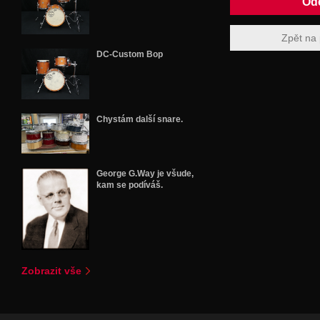
Zpět na 
DC-Custom Bop
Chystám další snare.
George G.Way je všude,
kam se podíváš.
Zobrazit vše