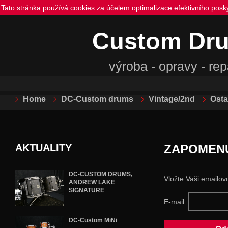
Tato stránka používá cookies za účelem optimalizace efektivního posk
Custom Dr
výroba - opravy - re
Home
DC-Custom drums
Vintage/2nd
Osta
AKTUALITY
ZAPOMEN
DC-CUSTOM DRUMS,
Vložte Vaši emailov
ANDREW LAKE
SIGNATURE
E-mail:
DC-Custom MiNi