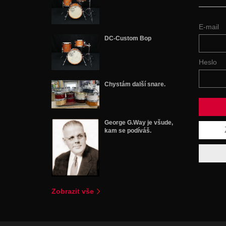
E-mail
DC-Custom Bop
Heslo
Chystám další snare.
George G.Way je všude,
kam se podíváš.
Zobrazit vše