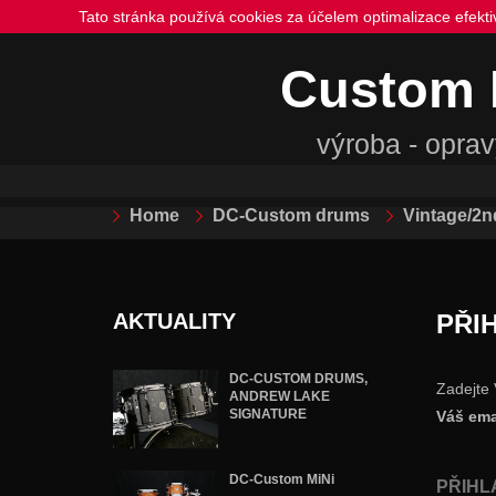
Tato stránka používá cookies za účelem optimalizace efekt
Custom
výroba - oprav
Home
DC-Custom drums
Vintage/2n
AKTUALITY
PŘI
DC-CUSTOM DRUMS,
Zadejte 
ANDREW LAKE
SIGNATURE
Váš ema
DC-Custom MiNi
PŘIHL