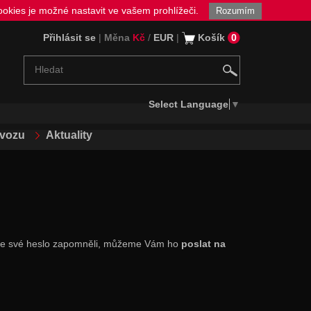
okies je možné nastavit ve vašem prohlížeči.
Rozumím
Přihlásit se
|
Měna
Kč
/
EUR
|
Košík
0
Select Language
▼
ovozu
Aktuality
ud jste své heslo zapomněli, můžeme Vám ho
poslat na