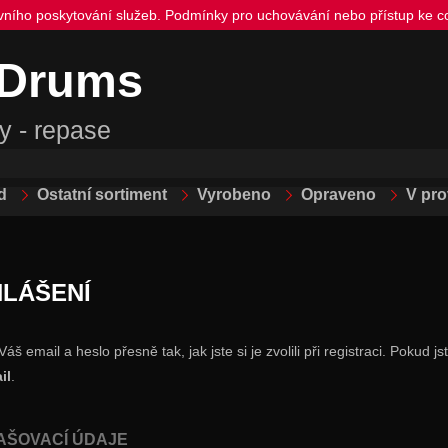
ivního poskytování služeb. Podmínky pro uchovávání nebo přístup ke co
 Drums
y - repase
d
Ostatní sortiment
Vyrobeno
Opraveno
V pr
HLÁŠENÍ
Váš email a heslo přesně tak, jak jste si je zvolili při registraci. Pok
il
.
AŠOVACÍ ÚDAJE