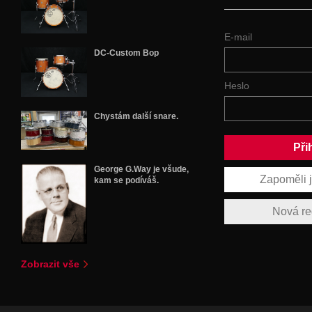
E-mail
DC-Custom Bop
Heslo
Chystám další snare.
George G.Way je všude,
Zapoměli 
kam se podíváš.
Nová re
Zobrazit vše