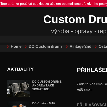
Tato stránka používá cookies za účelem optimalizace efektivního posk
Custom Dr
výroba - opravy - re
Home
DC-Custom drums
Vintage/2nd
Osta
AKTUALITY
PŘIHLÁŠE
DC-CUSTOM DRUMS,
Zadejte Váš email a 
ANDREW LAKE
SIGNATURE
Váš email
.
DC-Custom MiNi
PŘIHLAŠOVACÍ